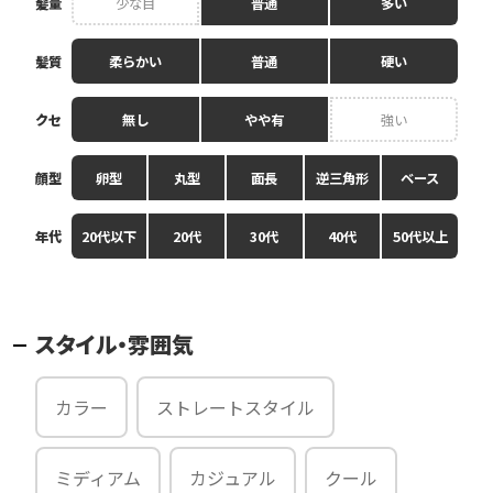
髪量
少な目
普通
多い
髪質
柔らかい
普通
硬い
クセ
無し
やや有
強い
顔型
卵型
丸型
面長
逆三角形
ベース
年代
20代以下
20代
30代
40代
50代以上
スタイル・雰囲気
カラー
ストレートスタイル
ミディアム
カジュアル
クール