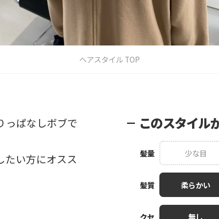
ヘアスタイル TOP
このスタイル
りっぱなしボブで
髪量
少な目
したい方にオスス
髪質
柔らかい
クセ
無し