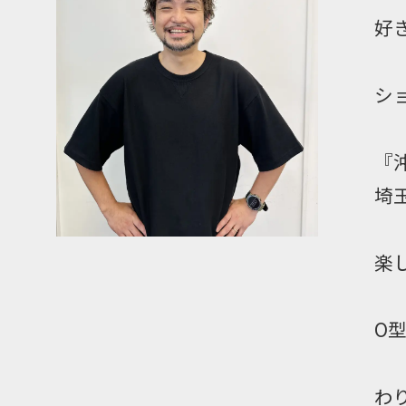
好
シ
『
埼
楽
O
わ