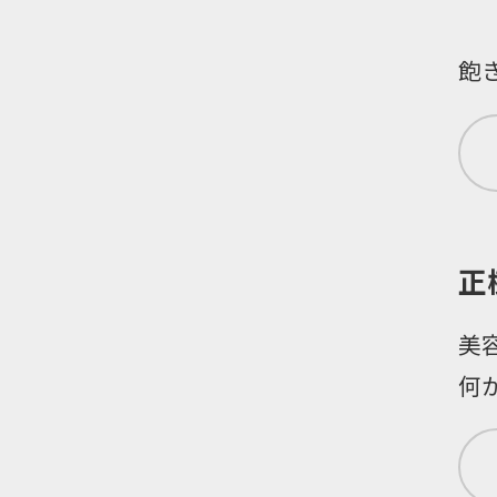
飽
正
美
何