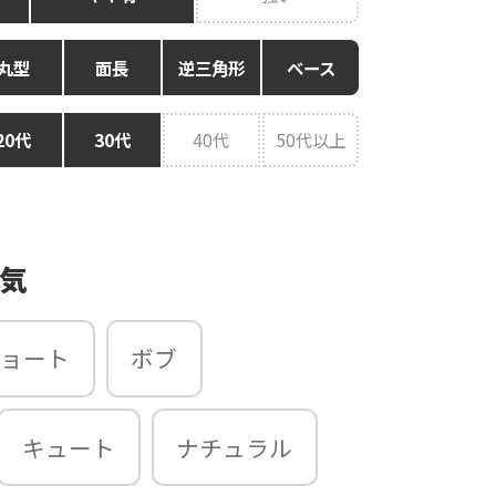
丸型
面長
逆三角形
ベース
20代
30代
40代
50代以上
囲気
ョート
ボブ
キュート
ナチュラル