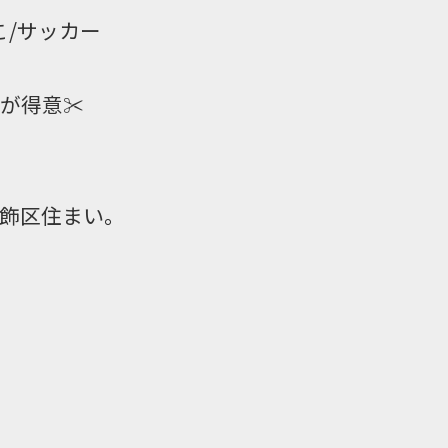
こ/サッカー
が得意✂︎
飾区住まい。