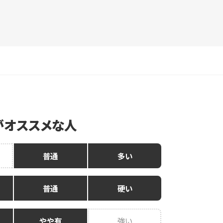
がオススメな人
普通
多い
普通
硬い
やや有
強い