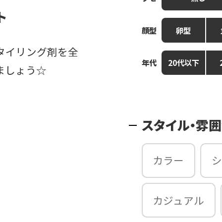
ト
顔型
卵型
タイリング剤を全
年代
20代以下
ましょう☆
スタイル・雰
カラー
シ
カジュアル