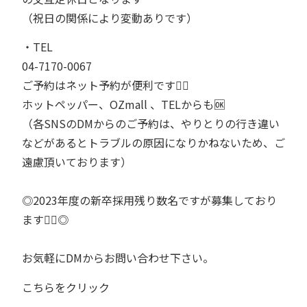
（祝日の関係により変動ありです）
・TEL⁡⁡⁡
04-7170-0067⁡⁡⁡
ご予約はネット予約が便利です💁‍♂️⁡⁡⁡
ホットペッパー、OZmall 、TELからも🆗⁡⁡⁡
（各SNSのDMからのご予約は、やりとりの行き違い
などがあるとトラブルの原因になりかねないため、ご
遠慮頂いております）⁡⁡⁡
◎2023年度の新卒採用残り数名ですが募集しており
ます💁‍♂️◎⁡⁡⁡
お気軽にDMからお問い合わせ下さい⁡⁡⁡。
こちらをクリック