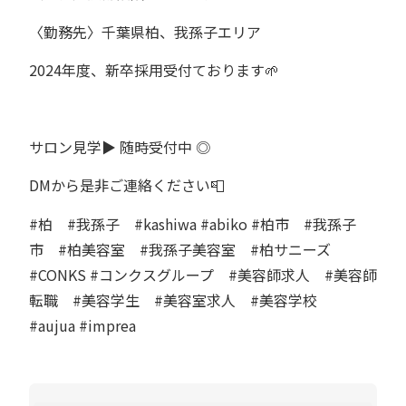
〈勤務先〉千葉県柏、我孫子エリア
2024
年度、新卒採用受付ております
🌱
サロン見学
▶︎
随時受付中
◎
DM
から是非ご連絡ください
📮
#柏 #我孫子 #kashiwa #abiko #柏市 #我孫子
市 #柏美容室 #我孫子美容室 #柏サニーズ
#CONKS #コンクスグループ #美容師求人 #美容師
転職 #美容学生 #美容室求人 #美容学校
#aujua #imprea