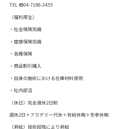
TEL
☎︎
04-7186-3455
〈福利厚生〉
・社会保険完備
・健康保険完備
・各種保険
・商品割引購入
・自身の施術における在庫材料使用
・社内部活
〈休日〉完全週休
2
日制
週休
2
日＋アカデミー代休＋有給休暇＋冬季休暇
〈昇給〉技術段階により昇給