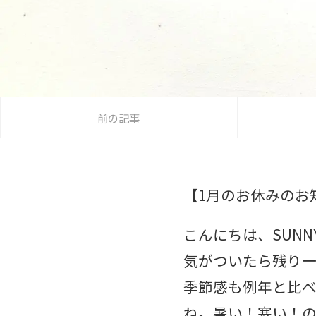
前の記事
【1月のお休みのお
こんにちは、SUNNY
気がついたら残り一
季節感も例年と比
ね。暑い！寒い！