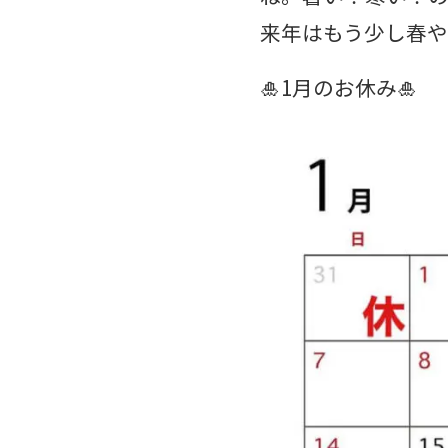
来年はもう少し春や
🎍1月のお休み🎍