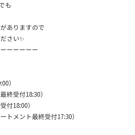
でも
性がありますので
ださい✨
ーーーーー⁡⁡⁡
）⁡⁡⁡
終受付18:30）
8:00）⁡⁡⁡
メント最終受付17:30）⁡⁡⁡