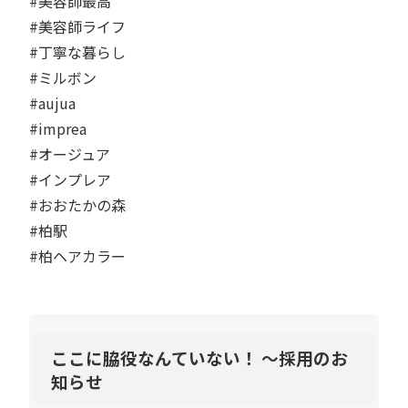
#美容師最高 ⁡⁡⁡
#美容師ライフ ⁡⁡⁡
#丁寧な暮らし ⁡⁡⁡
#ミルボン
#aujua ⁡⁡⁡
#imprea ⁡⁡⁡
#オージュア
#インプレア
#おおたかの森 ⁡⁡⁡
#柏駅
#柏ヘアカラー
ここに脇役なんていない！ ～採用のお
知らせ