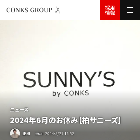
採用
情報
ニュース
2024年6月のお休み【柏サニーズ】
2024
/
5
/
27
16:52
正樹
投稿日