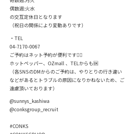
奇数週:月火
偶数週:火水
の交互定休日となります
（祝日の関係により変動ありです）
・TEL⁡⁡⁡
04-7170-0067⁡⁡⁡
ご予約はネット予約が便利です💁‍♂️⁡⁡⁡
ホットペッパー、OZmall 、TELからも🆗⁡⁡⁡
（各SNSのDMからのご予約は、やりとりの行き違い
などがあるとトラブルの原因になりかねないため、ご
遠慮頂いております）⁡⁡⁡
@sunnys_kashiwa
@conksgroup_recruit
#CONKS ⁡⁡⁡