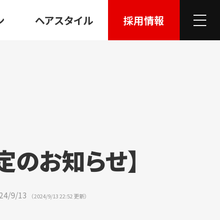
ン
ヘアスタイル
採用情報
定のお知らせ】
24
/
9
/
13
（
2024
/
9
/
13
22:52
更新）