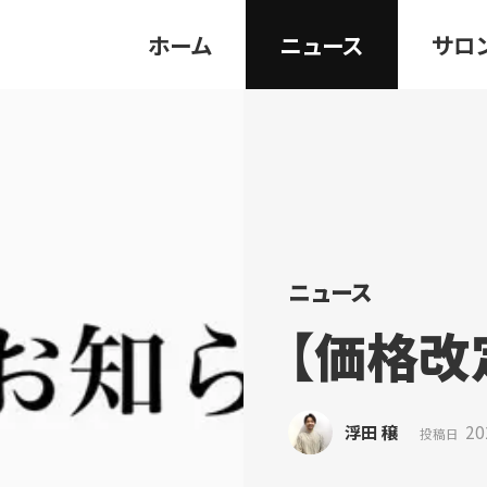
ホーム
ニュース
サロ
ニュース
【価格改
浮田 穣
20
投稿日