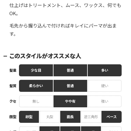
仕上げはトリートメント、ムース、ワックス、何でも
OK。
毛先から握り込んで付ければキレイにパーマが出ま
す。
このスタイルがオススメな人
髪量
少な目
普通
多い
髪質
柔らかい
普通
硬い
クセ
無し
やや有
強い
顔型
卵型
丸型
面長
逆三角形
ベース