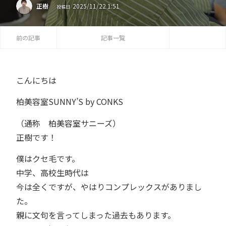
2025
/
11
/
22
1:51
正樹
投稿日
前の記事
記事一覧
こんにちは
柏美容室SUNNY’S by CONKS
（通称 柏美容室サニーズ）
正樹です！
僕はクセ毛です。
中学、高校生時代は
今は全くですが、やはりコンプレックスがありまし
た。
親に文句を言ってしまった過去もあります。