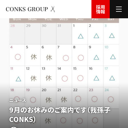
採用
情報
ニュース
9月の
お休みの
ご案内です（我孫子
CONKS）