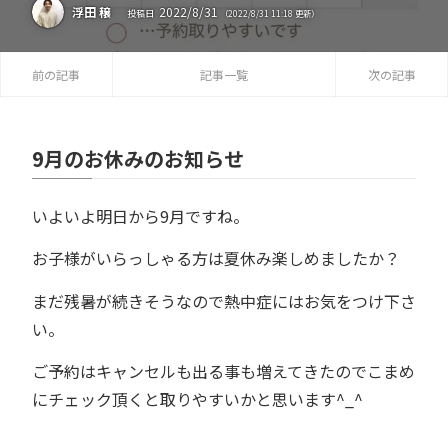
2022
/
8
/
31
浮田 穣
投稿日
（
2022
/
8
/
31
11:18
更新）
前の記事
記事一覧
次の記事
9月のお休みのお知らせ
いよいよ明日から9月ですね。
お子様がいらっしゃる方は夏休み楽しめましたか？
まだ残暑が続きそうなので熱中症にはお気をつけ下さ
い。
ご予約はキャンセルも出る事も増えてきたのでこまめ
にチェック頂くと取りやすいかと思います^_^