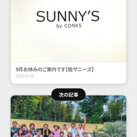
9月お休みの
ご案内です【
柏
サニーズ】
2022/8/30
次の記事