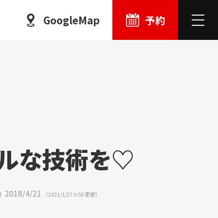
GoogleMap
予約
ルな
技術を♡
2018
/
4
/
21
日
（
2021
/
1
/
27
0:50
更新）