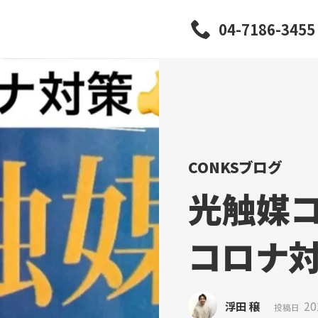
04-7186-3455
CONKSブログ
光触媒
コロナ
対
浮田 穣
20
投稿日