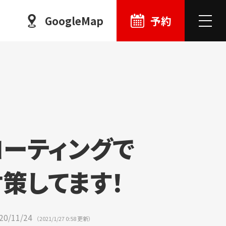
GoogleMap
予約
コーティングで
策してます！
20
/
11
/
24
（
2021
/
1
/
27
0:58
更新）