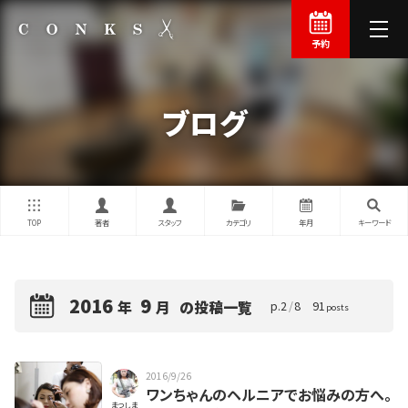
予約
ブログ
TOP
著者
スタッフ
カテゴリ
年月
キーワード
2016
9
年
月
の投稿一覧
p.
2
/
8
91
posts
2016/9/26
ワンちゃんのヘルニアでお悩みの方へ。
まつしま