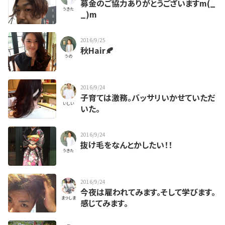
募金のご協力ありがとうございますm(_
うきた
_)m
2016/9/25
秋Hair🍂
うの
2016/9/24
子育ては激務。バッサリいかせていただ
いしい
いた。
2016/9/24
抜け毛をなんとかしたい！！
うきた
2016/9/24
今夜は雇われてみます。そして学びます。
まつしま
感じてみます。