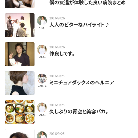
僕の友達が体験した良い病院まとめ
2016/9/26
大人のビターなハイライト♪
うきた
2016/9/26
仲良しです。
いしい
2016/9/25
ミニチュアダックスのヘルニア
まつしま
2016/9/25
久しぶりの青空と美容バカ。
いしい
2016/9/25