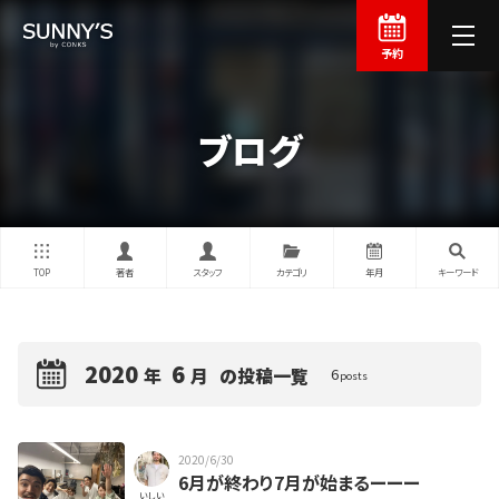
予約
ブログ
TOP
著者
スタッフ
カテゴリ
年月
キーワード
2020
6
年
月
の投稿一覧
6
posts
2020/6/30
6月が終わり7月が始まるーーー
いしい