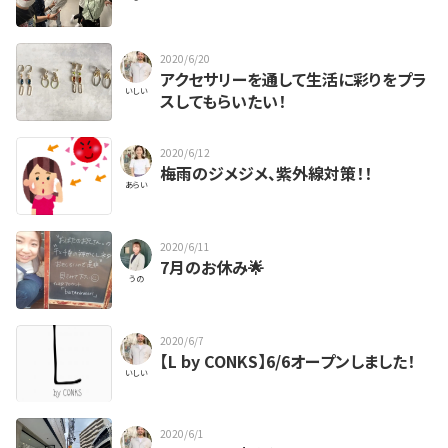
2020/6/20
アクセサリーを通して生活に彩りをプラ
いしい
スしてもらいたい！
2020/6/12
梅雨のジメジメ、紫外線対策！！
あらい
2020/6/11
7月のお休み🌟
うの
2020/6/7
【L by CONKS】6/6オープンしました！
いしい
2020/6/1