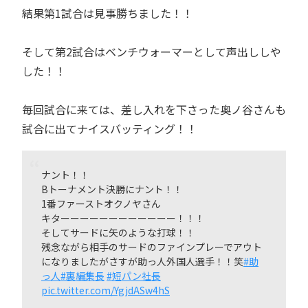
結果第1試合は見事勝ちました！！
そして第2試合はベンチウォーマーとして声出ししや
した！！
毎回試合に来ては、差し入れを下さった奥ノ谷さんも
試合に出てナイスバッティング！！
ナント！！
Bトーナメント決勝にナント！！
1番ファーストオクノヤさん
キターーーーーーーーーーーー！！！
そしてサードに矢のような打球！！
残念ながら相手のサードのファインプレーでアウト
になりましたがさすが助っ人外国人選手！！笑
#助
っ人
#裏編集長
#短パン社長
pic.twitter.com/YgjdASw4hS