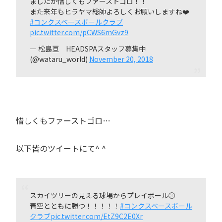
ましたが惜しくもファーストゴロ！！
また来年もヒラヤマ総帥よろしくお願いしますね❤️
#コンクスベースボールクラブ
pic.twitter.com/pCWS6mGvz9
— 松島亘 HEADSPAスタッフ募集中
(@wataru_world)
November 20, 2018
惜しくもファーストゴロ…
以下皆のツイートにて^ ^
スカイツリーの見える球場からプレイボール⚾️
青空とともに勝つ！！！！！
#コンクスベースボール
クラブ
pic.twitter.com/EtZ9C2E0Xr