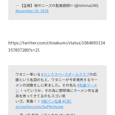
— 【正樹】柏サニーズの髭美容師✂️ (@ishima140)
November 20, 2018
https://twitter.com/chinakumi/status/1064693324
357857280?s=21
ワタニー率いる
#コンクスベースボールクラブ
の応
援という名目のもと、ワタニーが今年発売するラー
メンの試食をしに来ました。その名も
#松島ラーメ
ン
！っていうか、その為に野球場にラーメン作る道
具を持ってきてるのもスゴい笑
いざ。実食！！
#短パン社長
#CBC
pic.twitter.com/5uPNrihopg