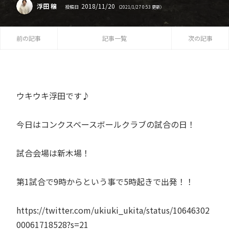
2018
/
11
/
20
浮田 穣
投稿日
（
2021
/
1
/
27
0:53
更新）
前の記事
記事一覧
次の記事
ウキウキ浮田です♪
今日はコンクスベースボールクラブの試合の日！
試合会場は新木場！
第1試合で9時からという事で5時起きで出発！！
https://twitter.com/ukiuki_ukita/status/10646302
00061718528?s=21