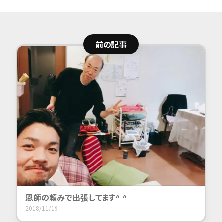
前の記事
恩師の
頼みで
出張してます^
^
2018/11/19