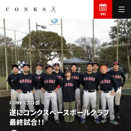
予約
CONKSブログ
遂にコン
クス
ベースボール
クラブ
最終試合！！