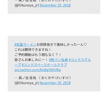
— 奥ノ谷 圭祐 （ おくのや けいすけ ）
(@Okunoya_jr)
November 20, 2018
#松島ラーメン
お世辞抜きで美味しかったーん♡
これは期待できますね！
ご予約開始はもう間もなく？！
皆さんお楽しみにー！
#短パン社長
#コンクスグル
ープ
#コンクスベースボールクラブ
pic.twitter.com/9nBgO6fUKq
— 奥ノ谷 圭祐 （ おくのや けいすけ ）
(@Okunoya_jr)
November 20, 2018