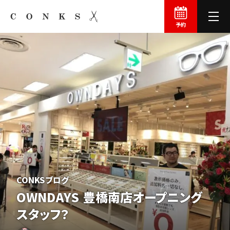
予約
CONKSブログ
OWNDAYS
豊橋
南店オープニング
スタッフ？