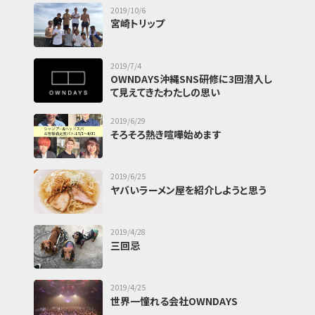
2019/10/6
宮崎トリップ
2019/7/4
OWNDAYS沖縄SNS研修に3回潜入し
て見えてきたわたしの思い
2019/6/29
そろそろ熱き喧嘩始めます
2019/6/25
ヤバいラーメン屋を紹介しようと思う
2019/4/28
三回忌
2019/4/25
世界一憧れる会社OWNDAYS