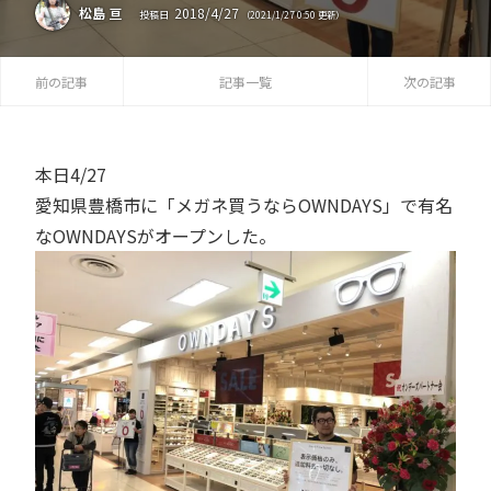
2018
/
4
/
27
松島 亘
投稿日
（
2021
/
1
/
27
0:50
更新）
前の記事
記事一覧
次の記事
本日4/27
愛知県豊橋市に「メガネ買うならOWNDAYS」で有名
なOWNDAYSがオープンした。