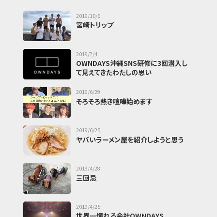
2019/10/6
宮崎トリップ
2019/7/4
OWNDAYS沖縄SNS研修に3回潜入し
て見えてきたわたしの思い
2019/6/29
そろそろ熱き喧嘩始めます
2019/6/25
ヤバいラーメン屋を紹介しようと思う
2019/4/28
三回忌
2019/4/25
世界一憧れる会社OWNDAYS