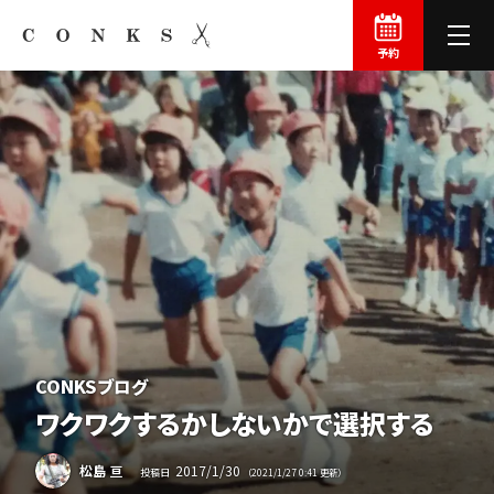
予約
CONKSブログ
ワクワクするか
しないかで
選択する
2017
/
1
/
30
松島 亘
投稿日
（
2021
/
1
/
27
0:41
更新）