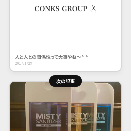
人と
人との
関係性って
大事やね〜^
^
2017/1/29
次の記事