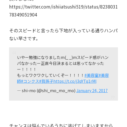
https://twitter.com/ishiiatsushi519/status/8238031
78349051904
そのスピードと言ったら下地が入っている通りハンパ
ない早さです。
いやー勉強になりましたm(_ _)mスピード感がハン
パなかったー正直今日決まるとは思ってなかった
ー！！！！
もっとワクワクしていくぞー！！！！
#美容室
#美容
師
#コンクス
#我孫子
https://t.co/j3qYTq1rMl
— shi-mo (@shi_mo_mo_mo)
January 24, 2017
チャンスは悩んでいるうちに逃げてしまいますから