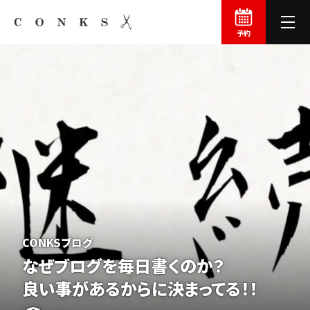
予約
CONKSブログ
なぜブログを
毎日書くのか？
良い事が
あるからに
決まってる！！