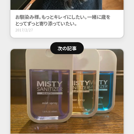
お馴染み様。
もっとキレイに
したい。
一緒に歳を
とって
ずっと寄り添って
いたい。
2017/2/27
次の記事