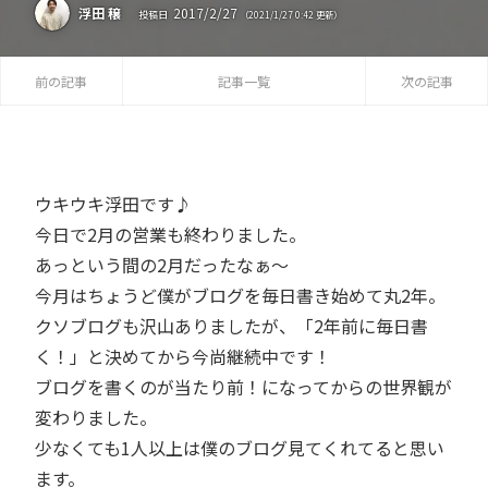
2017
/
2
/
27
浮田 穣
投稿日
（
2021
/
1
/
27
0:42
更新）
前の記事
記事一覧
次の記事
ウキウキ浮田です♪
今日で2月の営業も終わりました。
あっという間の2月だったなぁ〜
今月はちょうど僕がブログを毎日書き始めて丸2年。
クソブログも沢山ありましたが、「2年前に毎日書
く！」と決めてから今尚継続中です！
ブログを書くのが当たり前！になってからの世界観が
変わりました。
少なくても1人以上は僕のブログ見てくれてると思い
ます。