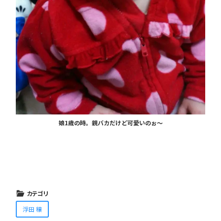
娘1歳の時。親バカだけど可愛いのぉ〜
カテゴリ
浮田 穣