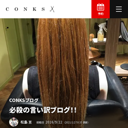
予約
CONKSブログ
必殺の
言い訳
ブログ！！
2016
/
9
/
22
松島 亘
投稿日
（
2021
/
1
/
27
0:35
更新）